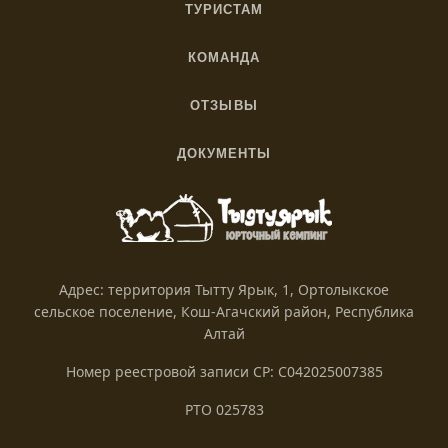
ТУРИСТАМ
Как добраться
КОМАНДА
Правила
О нас
С питомцами
ОТЗЫВЫ
Вакансии
Яндекс
Названия Алтая
Волонтерство
ДОКУМЕНТЫ
Google
Блог
Политика
Партнёрам
Tripadvisor
Согласие
2Gis
Оферта
Яндекс Travel
Реквизиты
Адрес: территория Тытту Ярык, 1, Ортолыкское
сельское поселение, Кош-Агачский район, Республика
Алтай
Номер реестровой записи СР: С042025007385
РТО 025783