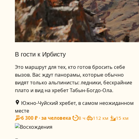
В гости к Ирбисту
Это маршрут для тех, кто готов бросить себе
вызов. Вас ждут панорамы, которые обычно
видят только альпинисты: ледники, бескрайние
плато и вид на хребет Табын-Богдо-Ола.
Южно-Чуйский хребет, в самом неожиданном
месте
6 300 ₽ · за человека
8 ч
112 км
15 км