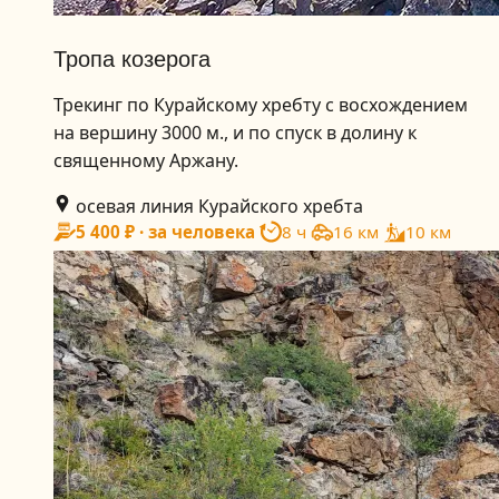
Тропа козерога
Трекинг по Курайскому хребту с восхождением
на вершину 3000 м., и по спуск в долину к
священному Аржану.
осевая линия Курайского хребта
5 400 ₽ · за человека
8 ч
16 км
10 км