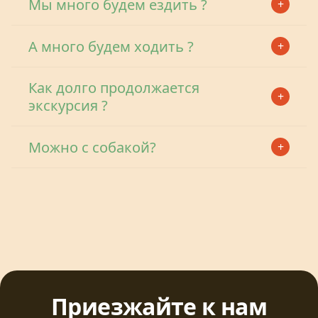
Мы много будем ездить ?
Даю
согласие на обработку персональных данных
в
целях обработки заявки и направления коммерческого
предложения
А много будем ходить ?
как меняется погода и
ощущения в горах от июня к сентябрю.
Отправить
Как долго продолжается
экскурсия ?
Можно с собакой?
Приезжайте к нам