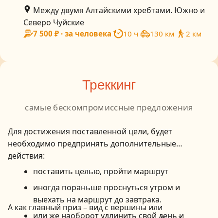
Между двумя Алтайскими хребтами. Южно и
Северо Чуйские
7 500 ₽ · за человека
10 ч
130 км
2 км
Треккинг
самые бескомпромиссные предложения
Для достижения поставленной цели, будет
необходимо предпринять дополнительные
действия:
поставить целью, пройти маршрут
иногда пораньше проснуться утром и
выехать на маршрут до завтрака.
А как главный приз – вид с вершины или
или же наоборот удлинить свой день и