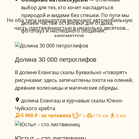
выбор для тех, кто хочет насладиться
природой и видами без спешки. По пути мы
Но оба типа маршрутов включают автомобильную
делаем частые остановки для отдыха,
часть протяжённостью в несколько десятков
фотопауз и неспешного общения.
километров.
Активные маршруты
— для любителей
движения и приключений. Больше пеших
участков, подъёмов и исследовательского
Долина 30 000 петроглифов
духа, чтобы увидеть самые труднодоступные
и захватывающие места.
В долине Елангаш скалы буквально «говорят»
рисунками: здесь запечатлены охота на оленей,
древние колесницы и магические обряды.
долина Елангаш и курчавые скалы Южно-
Чуйского хребта
5 900 ₽ · за человека
7 ч
110 км
3 км
Юстыт – сто листвинниц