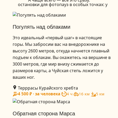
остановки для фотопауз в особых точках: у
Аржана, Шаман-дерева
или древнего
артефакта.
Погулять над облаками
Это идеальный «первый шаг» в настоящие
горы. Мы забросим вас на внедорожнике на
высоту 2600 метров, откуда начнется плавный
подъем к облакам. Вы окажетесь на вершине в
3000 метров, где мир внизу сжимается до
размеров карты, а Чуйская степь ложится у
ваших ног.
Терррасы Курайского хребта
4 500 ₽ · за человека
4 ч
16 км
5 км
Обратная сторона Марса