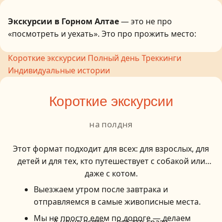
Экскурсии в Горном Алтае
— это не про
«посмотреть и уехать». Это про прожить место:
пройтись там, где нет дорог, увидеть горы без толп
Короткие экскурсии
Полный день
Треккинги
и почувствовать, как меняется ритм внутри.
Индивидуальные истории
Мы проводим экскурсии в разных форматах:
короткие выезды на полдня, маршруты на целый
Короткие экскурсии
день и активные треккинги к ледникам и перевалам.
Есть лёгкие варианты с авто и остановками в
на полдня
ключевых точках, а есть маршруты, где придётся
идти, дышать и зарабатывать виды.
Этот формат подходит для всех: для взрослых, для
детей и для тех, кто путешествует с собакой или
В программе — петроглифы, перевалы,
даже с котом.
высокогорные озёра и места, куда обычные туристы
просто не доезжают. Всё проходит с гидами, с
Выезжаем утром после завтрака и
нормальной логистикой и без ощущения «потока».
отправляемся в самые живописные места.
Это Алтай, который не показывают массово.
Мы не просто едем по дороге — делаем
А чаще всего — всё это сразу.