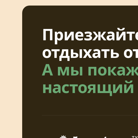
Приезжайте
отдыхать о
А мы пока
настоящий
Т