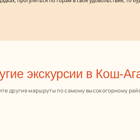
ках, прогуляться по горам в своё удовольствие, то бу
угие экскурсии в Кош-Аг
те другие маршруты по самому высокогорному рай