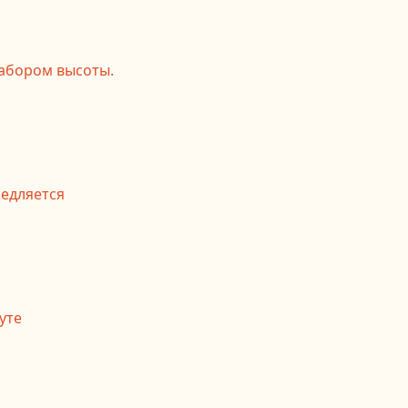
абором высоты.
медляется
уте