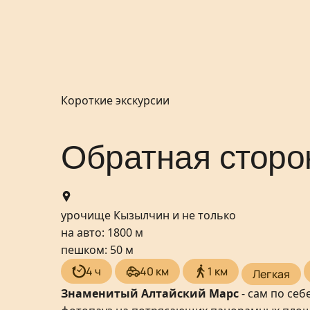
Короткие экскурсии
Обратная сторо
урочище Кызылчин и не только
на авто: 1800 м
пешком: 50 м
4 ч
40 км
1 км
Легкая
Знаменитый Алтайский Марс
- сам по себ