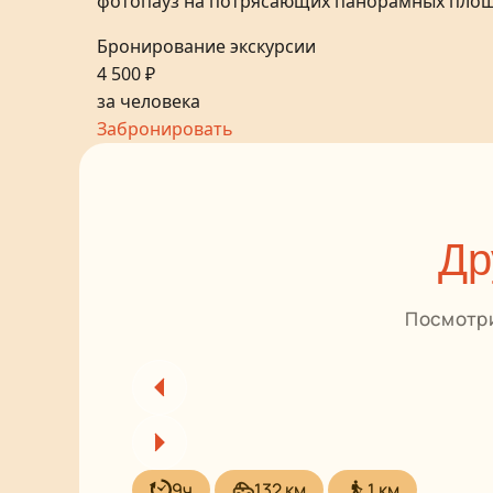
фотопауз на потрясающих панорамных площад
Бронирование экскурсии
4 500 ₽
за человека
Забронировать
Др
Посмотри
9ч
132 км
1 км