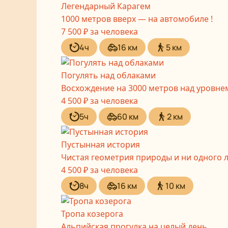
Легендарный Карагем
1000 метров вверх — на автомобиле !
7 500 ₽
за человека
4ч
16 км
5 км
Погулять над облаками
Восхождение на 3000 метров над уровне
4 500 ₽
за человека
5ч
60 км
2 км
Пустынная история
Чистая геометрия природы и ни одного 
4 500 ₽
за человека
8ч
16 км
10 км
Тропа козерога
Альпийская прогулка на целый день