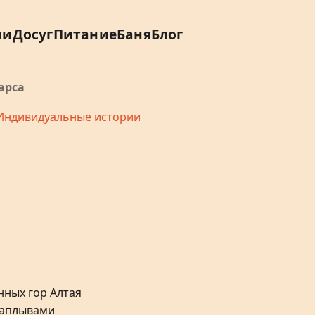
ии
Досуг
Питание
Баня
Блог
арса
Индивидуальные истории