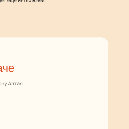
дет ещё интереснее!
аче
ону Алтая