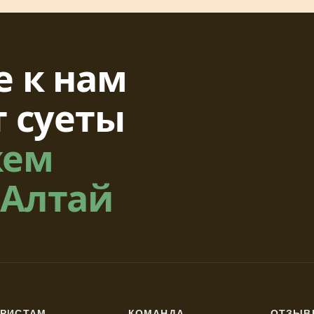
 к нам
т суеты
жем
 Алтай
УРИСТАМ
КОМАНДА
ОТЗЫВ