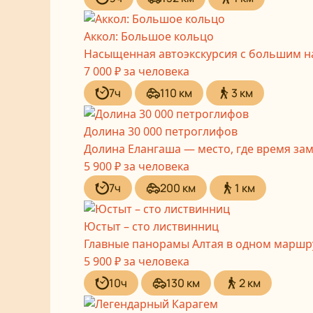
Аккол: Большое кольцо
Насыщенная автоэкскурсия с большим н
7 000 ₽
за человека
7ч
110 км
3 км
Долина 30 000 петроглифов
Долина Елангаша — место, где время за
5 900 ₽
за человека
7ч
200 км
1 км
Юстыт – сто листвинниц
Главные панорамы Алтая в одном маршр
5 900 ₽
за человека
10ч
130 км
2 км