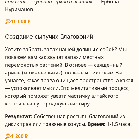
она есть — суровой, яркой и вечной».
— Ерболат
Нуриманов.
1
10 000 ₽
/
4
Создание сыпучих благовоний
Хотите забрать запах нашей долины с собой? Мы
покажем вам как звучат запахи местных
перемолотых растений. В основе — священный
арчын (можжевельник), полынь и пихтовые. Вы
узнаете, какая трава очищает пространство, а какая
— успокаивает мысли. Это медитативный процесс,
который поможет увезти частичку алтайского
костра в вашу городскую квартиру.
Результат:
Собственная россыпь благовоний из
диких трав или травяные конусы.
Время:
1-1,5 часа.
1 200 ₽