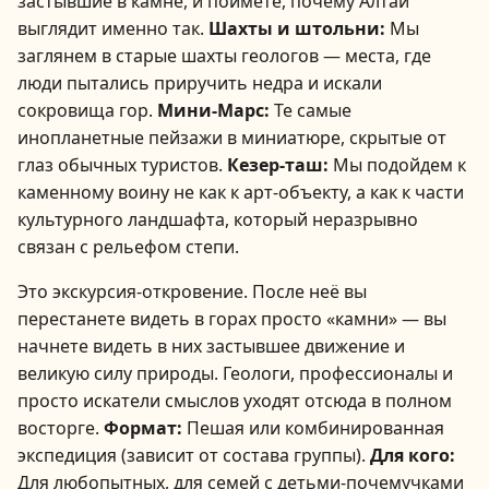
застывшие в камне, и поймете, почему Алтай
выглядит именно так.
Шахты и штольни:
Мы
заглянем в старые шахты геологов — места, где
люди пытались приручить недра и искали
сокровища гор.
Мини-Марс:
Те самые
инопланетные пейзажи в миниатюре, скрытые от
глаз обычных туристов.
Кезер-таш:
Мы подойдем к
каменному воину не как к арт-объекту, а как к части
культурного ландшафта, который неразрывно
связан с рельефом степи.
Это экскурсия-откровение. После неё вы
перестанете видеть в горах просто «камни» — вы
начнете видеть в них застывшее движение и
великую силу природы. Геологи, профессионалы и
просто искатели смыслов уходят отсюда в полном
восторге.
Формат:
Пешая или комбинированная
экспедиция (зависит от состава группы).
Для кого:
Для любопытных, для семей с детьми-почемучками