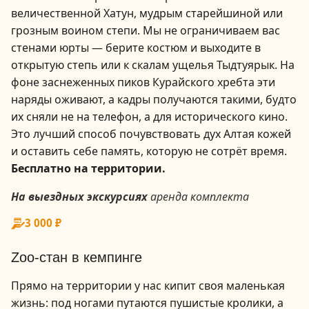
величественной Хатун, мудрым старейшиной или
грозным воином степи. Мы не ограничиваем вас
стенами юрты — берите костюм и выходите в
открытую степь или к скалам ущелья Тыдтуярык. На
фоне заснеженных пиков Курайского хребта эти
наряды оживают, а кадры получаются такими, будто
их сняли не на телефон, а для исторического кино.
Это лучший способ почувствовать дух Алтая кожей
и оставить себе память, которую не сотрёт время.
Бесплатно на территории.
На выездных экскурсиях
аренда комплекта
1
3 000 ₽
/
5
Zoo-стан в кемпинге
Прямо на территории у нас кипит своя маленькая
жизнь: под ногами путаются пушистые кролики, а