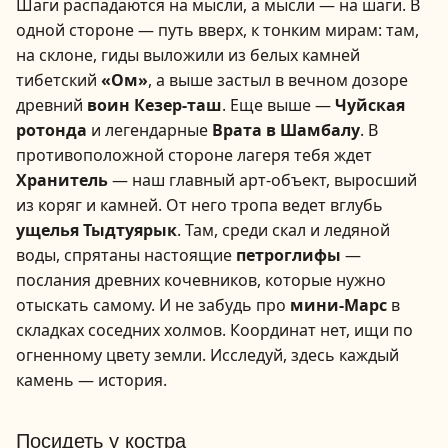
Шаги распадаются на мысли, а мысли — на шаги. В
одной стороне — путь вверх, к тонким мирам: там,
на склоне, гиды выложили из белых камней
тибетский
«Ом»
, а выше застыл в вечном дозоре
древний
воин Кезер-таш
. Еще выше —
Чуйская
ротонда
и легендарные
Врата в Шамбалу
. В
противоположной стороне лагеря тебя ждет
Хранитель
— наш главный арт-объект, выросший
из коряг и камней. От него тропа ведет вглубь
ущелья Тыдтуярык
. Там, среди скал и ледяной
воды, спрятаны настоящие
петроглифы
—
послания древних кочевников, которые нужно
отыскать самому. И не забудь про
мини-Марс
в
складках соседних холмов. Координат нет, ищи по
огненному цвету земли. Исследуй, здесь каждый
камень — история.
1
/
7
Посидеть у костра