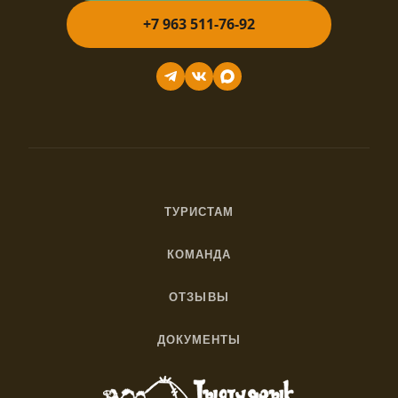
+7 963 511-76-92
ТУРИСТАМ
Как добраться
КОМАНДА
Правила
О нас
С питомцами
ОТЗЫВЫ
Вакансии
Яндекс
Названия Алтая
Волонтерство
ДОКУМЕНТЫ
Google
Блог
Политика
Партнёрам
Tripadvisor