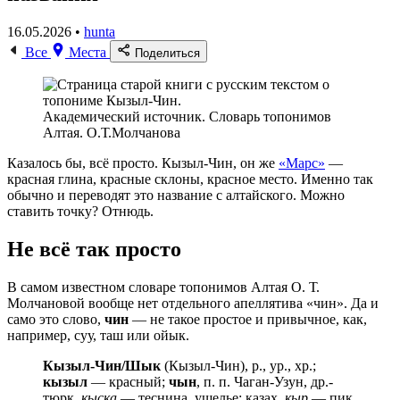
16.05.2026 •
hunta
Все
Места
Поделиться
Академический источник. Словарь топонимов
Алтая. О.Т.Молчанова
Казалось бы, всё просто. Кызыл-Чин, он же
«Марс»
—
красная глина, красные склоны, красное место. Именно так
обычно и переводят это название с алтайского. Можно
ставить точку? Отнюдь.
Не всё так просто
В самом известном словаре топонимов Алтая О. Т.
Молчановой вообще нет отдельного апеллятива «чин». Да и
само это слово,
чин
— не такое простое и привычное, как,
например, суу, таш или ойык.
Кызыл-Чин/Шык
(Кызыл-Чин), р., ур., хр.;
кызыл
— красный;
чын
, п. п. Чаган-Узун, др.-
тюрк.
кыска
— теснина, ущелье; казах.
кыр
— пик,