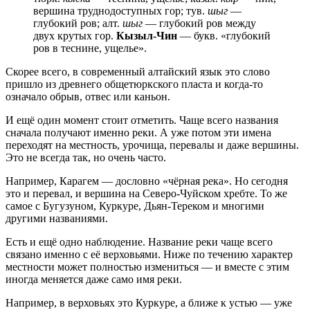
вершина труднодоступных гор; тув.
шыг
—
глубокий ров; алт.
шыг
— глубокий ров между
двух крутых гор.
Кызыл-Чин
— букв. «глубокий
ров в теснине, ущелье».
Скорее всего, в современный алтайский язык это слово
пришло из древнего общетюркского пласта и когда-то
означало обрыв, отвес или каньон.
И ещё один момент стоит отметить. Чаще всего названия
сначала получают именно реки. А уже потом эти имена
переходят на местность, урочища, перевалы и даже вершины.
Это не всегда так, но очень часто.
Например, Карагем — дословно «чёрная река». Но сегодня
это и перевал, и вершина на Северо-Чуйском хребте. То же
самое с Бугузуном, Куркуре, Дьян-Тереком и многими
другими названиями.
Есть и ещё одно наблюдение. Название реки чаще всего
связано именно с её верховьями. Ниже по течению характер
местности может полностью измениться — и вместе с этим
иногда меняется даже само имя реки.
Например, в верховьях это Куркуре, а ближе к устью — уже