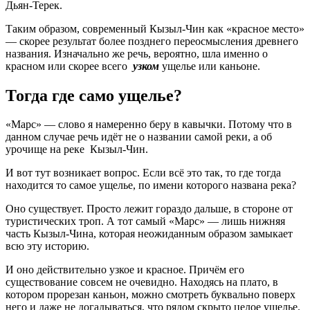
Дьян-Терек.
Таким образом, современный Кызыл-Чин как «красное место»
— скорее результат более позднего переосмысления древнего
названия. Изначально же речь, вероятно, шла именно о
красном или скорее всего
узком
ущелье или каньоне.
Тогда где само ущелье?
«Марс» — слово я намеренно беру в кавычки. Потому что в
данном случае речь идёт не о названии самой реки, а об
урочище на реке Кызыл-Чин.
И вот тут возникает вопрос. Если всё это так, то где тогда
находится то самое ущелье, по имени которого названа река?
Оно существует. Просто лежит гораздо дальше, в стороне от
туристических троп. А тот самый «Марс» — лишь нижняя
часть Кызыл-Чина, которая неожиданным образом замыкает
всю эту историю.
И оно действительно узкое и красное. Причём его
существование совсем не очевидно. Находясь на плато, в
котором прорезан каньон, можно смотреть буквально поверх
него и даже не догадываться, что рядом скрыто целое ущелье.