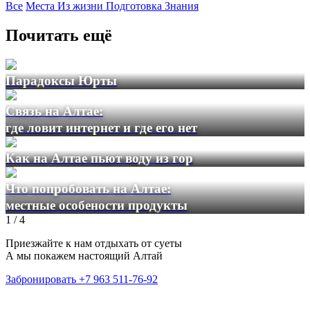
Все
Места
Из жизни
Подготовка
Знания
Почитать ещё
Парадоксы Юрты
Связь на Алтае:
где ловит интернет и где его нет
Как на Алтае пьют воду из гор
Что попробовать на Алтае:
местные особености продукты
1
/
4
Приезжайте к нам отдыхать от суеты
А мы покажем настоящий Алтай
Забронировать
+7 963 511-76-92