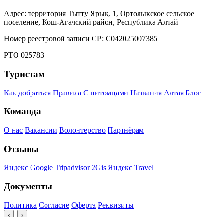
Адрес: территория Тытту Ярык, 1, Ортолыкское сельское
поселение, Кош-Агачский район, Республика Алтай
Номер реестровой записи СР: С042025007385
РТО 025783
Туристам
Как добраться
Правила
С питомцами
Названия Алтая
Блог
Команда
О нас
Вакансии
Волонтерство
Партнёрам
Отзывы
Яндекс
Google
Tripadvisor
2Gis
Яндекс Travel
Документы
Политика
Согласие
Оферта
Реквизиты
‹
›