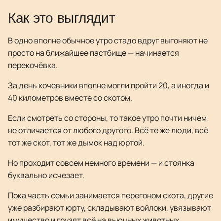
Как это выглядит
В одно вполне обычное утро стадо вдруг выгоняют не
просто на ближайшее пастбище — начинается
перекочёвка.
За день кочевники вполне могли пройти 20, а иногда и
40 километров вместе со скотом.
Если смотреть со стороны, то такое утро почти ничем
не отличается от любого другого. Всё те же люди, всё
тот же скот, тот же дымок над юртой.
Но проходит совсем немного времени — и стоянка
буквально исчезает.
Пока часть семьи занимается перегоном скота, другие
уже разбирают юрту, складывают войлоки, увязывают
имущество и грузят всё на вьючных животных.