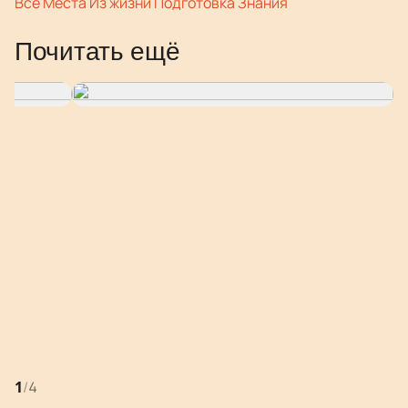
Все
Места
Из жизни
Подготовка
Знания
Почитать ещё
Клещи на Алтае
как это устроено в высокогорной степи
1
/
4