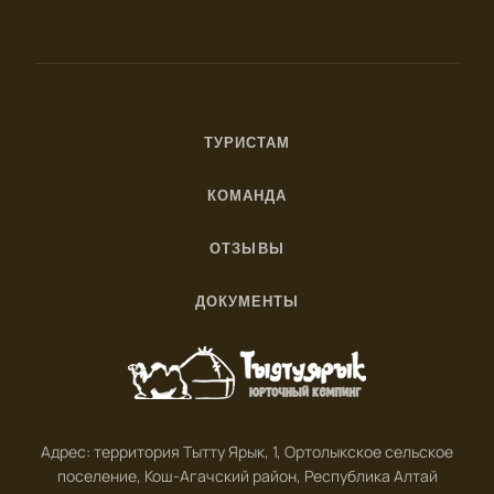
ТУРИСТАМ
Как добраться
КОМАНДА
Правила
О нас
С питомцами
ОТЗЫВЫ
Вакансии
Яндекс
Названия Алтая
Волонтерство
ДОКУМЕНТЫ
Google
Блог
Политика
Партнёрам
Tripadvisor
Согласие
2Gis
Оферта
Яндекс Travel
Реквизиты
Адрес: территория Тытту Ярык, 1, Ортолыкское сельское
поселение, Кош-Агачский район, Республика Алтай