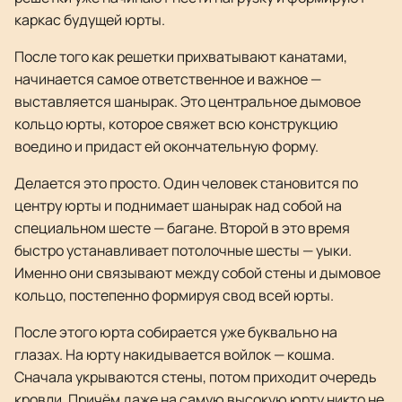
каркас будущей юрты.
После того как решетки прихватывают канатами,
начинается самое ответственное и важное —
выставляется шанырак. Это центральное дымовое
кольцо юрты, которое свяжет всю конструкцию
воедино и придаст ей окончательную форму.
Делается это просто. Один человек становится по
центру юрты и поднимает шанырак над собой на
специальном шесте — багане. Второй в это время
быстро устанавливает потолочные шесты — уыки.
Именно они связывают между собой стены и дымовое
кольцо, постепенно формируя свод всей юрты.
После этого юрта собирается уже буквально на
глазах. На юрту накидывается войлок — кошма.
Сначала укрываются стены, потом приходит очередь
кровли. Причём даже на самую высокую юрту никто не