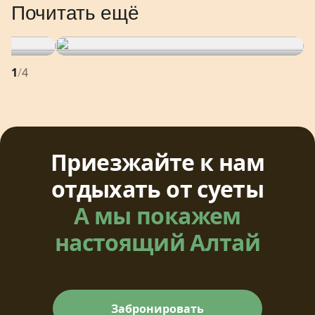
Почитать ещё
Аржан Суу
1
/
4
пить или лечиться
Приезжайте к нам
отдыхать от суеты
А мы покажем
настоящий Алтай
Забронировать