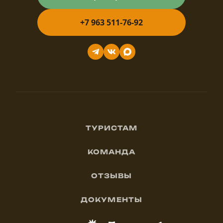
+7 963 511-76-92
ТУРИСТАМ
Как добраться
КОМАНДА
Правила
О нас
С питомцами
ОТЗЫВЫ
Вакансии
Яндекс
Названия Алтая
Волонтерство
ДОКУМЕНТЫ
Google
Блог
Политика
Партнёрам