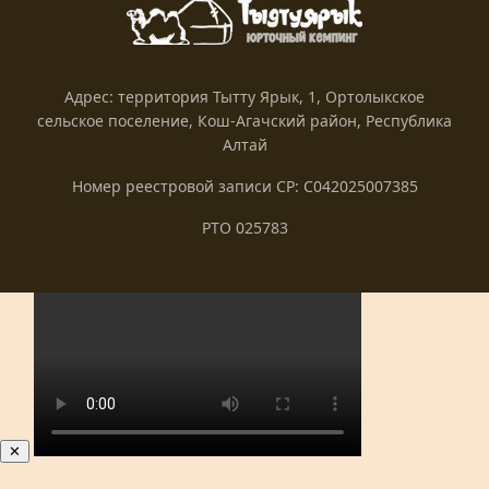
Tripadvisor
Согласие
2Gis
Оферта
Яндекс Travel
Реквизиты
Адрес: территория Тытту Ярык, 1, Ортолыкское
сельское поселение, Кош-Агачский район, Республика
Алтай
Номер реестровой записи СР: С042025007385
РТО 025783
✕